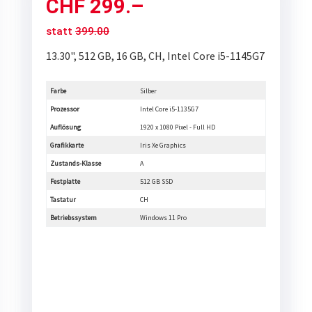
CHF
299.–
statt
399.00
13.30", 512 GB, 16 GB, CH, Intel Core i5-1145G7
Farbe
Silber
Prozessor
Intel Core i5-1135G7
Auflösung
1920 x 1080 Pixel - Full HD
Grafikkarte
Iris Xe Graphics
Zustands-Klasse
A
Festplatte
512 GB SSD
Tastatur
CH
Betriebssystem
Windows 11 Pro