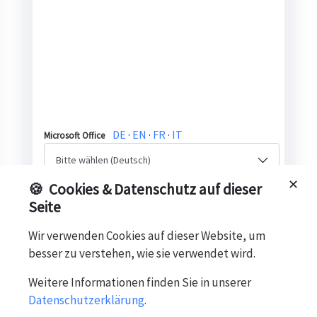
DE
·
EN
·
FR
·
IT
Microsoft Office
✕
🍪
Cookies & Datenschutz auf dieser
Festplatten-Upgrade
Seite
Wir verwenden Cookies auf dieser Website, um
besser zu verstehen, wie sie verwendet wird.
In den Warenkorb
Weitere Informationen finden Sie in unserer
Lieferfrist: 2 Werktage mit DHL Schweiz
Datenschutzerklärung
.