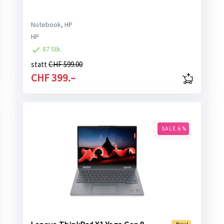
Notebook, HP
HP
87 Stk.
statt
CHF 599.00
CHF 399.–
SALE 6 %