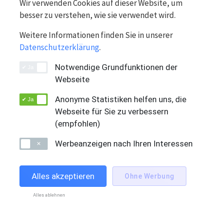
Wir verwenden Cookies auf dieser Website, um
besser zu verstehen, wie sie verwendet wird.
Weitere Informationen finden Sie in unserer
Datenschutzerklärung
.
Notwendige Grundfunktionen der
Webseite
Anonyme Statistiken helfen uns, die
Webseite für Sie zu verbessern
(empfohlen)
HP EliteBook x360 1030 G7
Werbeanzeigen nach Ihren Interessen
Win 11 Pro, UHD Graphics 620, 16 GB, Nein, Intel Core
i7-10710U, 512 GB SSD, A-Zustand
Alles akzeptieren
Ohne Werbung
Alles ablehnen