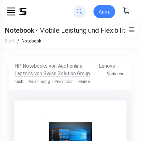
Anm.
Notebook ·
Mobile Leistung und Flexibilität
Start
/
Notebook
HP Notebooks von Auctionline
85 Produkte auf Lager
Lenovo
Laptops von Swiss Solution Group
Sortieren
nach:
Preis niedrig
·
Preis hoch
·
Marke