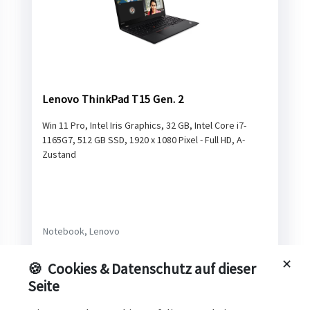
Lenovo ThinkPad T15 Gen. 2
Win 11 Pro, Intel Iris Graphics, 32 GB, Intel Core i7-
1165G7, 512 GB SSD, 1920 x 1080 Pixel - Full HD, A-
Zustand
Notebook, Lenovo
Lenovo
✕
🍪
Cookies & Datenschutz auf dieser
1 Stk.
Seite
CHF 559.–