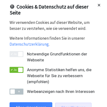
✕
🍪
Cookies & Datenschutz auf dieser
Seite
Wir verwenden Cookies auf dieser Website, um
besser zu verstehen, wie sie verwendet wird.
DE
·
EN
·
FR
·
IT
Microsoft Office
Weitere Informationen finden Sie in unserer
Datenschutzerklärung
.
Notwendige Grundfunktionen der
Webseite
Code 5 · Product is assigned to invisible
category 1080 / Daily Offer = 0
Anonyme Statistiken helfen uns, die
Webseite für Sie zu verbessern
(empfohlen)
Werbeanzeigen nach Ihren Interessen