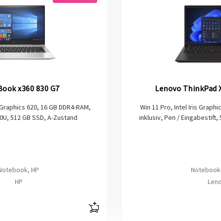
Book x360 830 G7
Lenovo ThinkPad X
D Graphics 620, 16 GB DDR4-RAM,
Win 11 Pro, Intel Iris Grap
10U, 512 GB SSD, A-Zustand
inklusiv, Pen / Eingabestift
Notebook, HP
Notebook
HP
Len