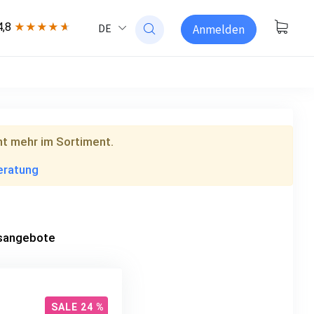
4,8
DE
★★★★
★
Anmelden
ht mehr im Sortiment.
Beratung
esangebote
SALE 24 %