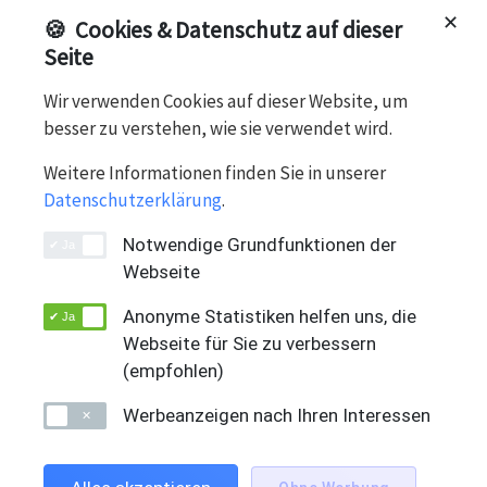
Win 11 Pro, 14", 512 GB SSD, Intel Iris Graphics, 32 GB
✕
🍪
Cookies & Datenschutz auf dieser
LPDDR5X-RAM, Intel® Core™ i7-1370P ..., A-Zustand
Seite
Wir verwenden Cookies auf dieser Website, um
besser zu verstehen, wie sie verwendet wird.
Notebook, Lenovo
Weitere Informationen finden Sie in unserer
Lenovo
Datenschutzerklärung
.
Notwendige Grundfunktionen der
Webseite
Anonyme Statistiken helfen uns, die
Webseite für Sie zu verbessern
(empfohlen)
Swiss Solution Group AG
DEUTSCH
Werbeanzeigen nach Ihren Interessen
Bahnhofstrasse 66
CH-5605 Dottikon
+41 (0)56 616 99 66