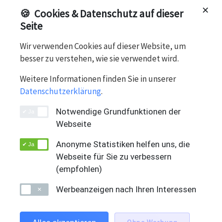
Win 11 Pro, 14", 512 GB SSD, Intel Iris Graphics, 32 GB
✕
🍪
Cookies & Datenschutz auf dieser
LPDDR5X-RAM, Intel® Core™ i7-1370P ..., A-Zustand
Seite
Wir verwenden Cookies auf dieser Website, um
besser zu verstehen, wie sie verwendet wird.
Notebook, Lenovo
Weitere Informationen finden Sie in unserer
Lenovo
Datenschutzerklärung
.
Notwendige Grundfunktionen der
Webseite
Anonyme Statistiken helfen uns, die
Webseite für Sie zu verbessern
(empfohlen)
Swiss Solution Group AG
DEUTSCH
Werbeanzeigen nach Ihren Interessen
Bahnhofstrasse 66
CH-5605 Dottikon
+41 (0)56 616 99 66