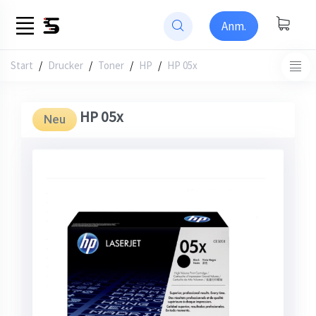
Anm.
Start
/
Drucker
Toner
HP
HP 05x
HP 05x
Neu